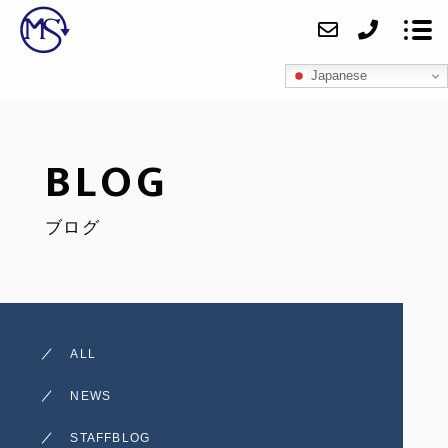
Japanese
ABOUT
BLOG
FOR BUSINESS
ブログ
FOR INDIVIDUALS
ACCESS
BLOG
ALL
CONTACT
NEWS
RECRUIT
STAFFBLOG